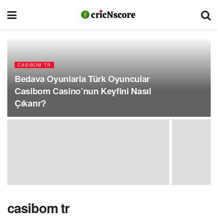
CASIBOM TR
Bedava Oyunlarla Türk Oyuncular
Casibom Casino’nun Keyfini Nasıl
Çıkarır?
casibom tr