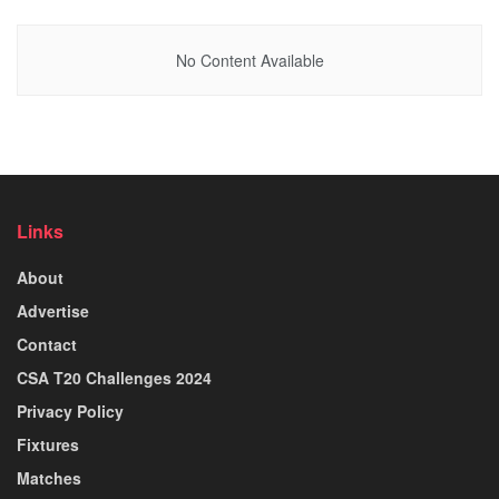
No Content Available
Links
About
Advertise
Contact
CSA T20 Challenges 2024
Privacy Policy
Fixtures
Matches